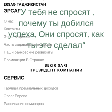
ERSAG ТАДЖИКИСТАН
“У тебя не спросят ,
ЭРСАГ
почему ты добился
О нас
Контакты
успеха, Они спросят, как
Эрсаг в прессе
ты это сделал“
Часто задаваемые вопросы
Наши банковские реквизиты
Промоакции В Странах
BEKIR SARI
ПРЕЗИДЕНТ КОМПАНИИ
СЕРВИС
Таблица премиальных доходов
Эрсаг Европа
Расписание семинаров