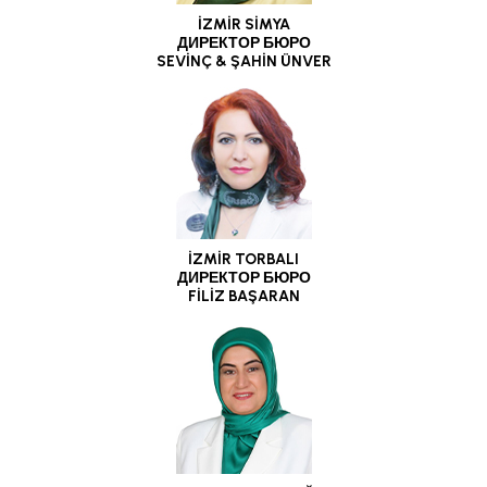
İZMİR SİMYA
ДИРЕКТОР БЮРО
SEVİNÇ & ŞAHİN ÜNVER
İZMİR TORBALI
ДИРЕКТОР БЮРО
FİLİZ BAŞARAN