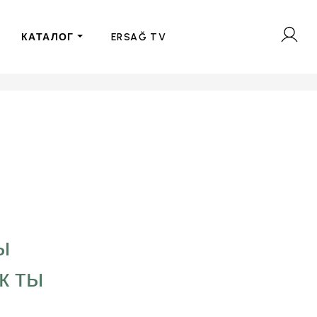
КАТАЛОГ
ERSAĞ TV
“Цель, которую мы
визуализируем в свое
ы
временем превращае
к ты
нашей личности. Мы 