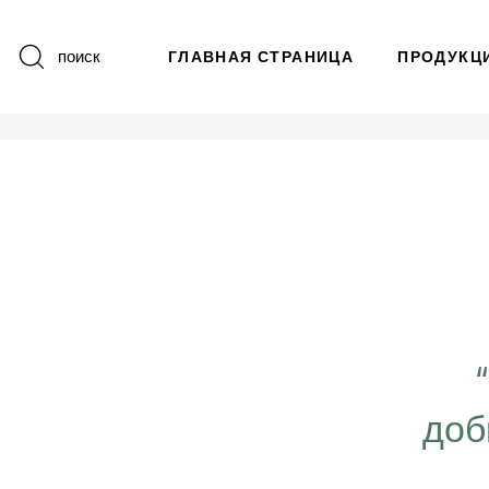
поиск
ГЛАВНАЯ СТРАНИЦА
ПРОДУКЦ
 важно работать ещё
ергичнее, передавая
доб
безграничную веру в