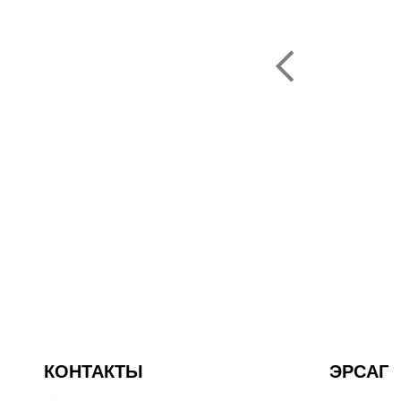
ую компанию Эрсаг"
ОЛЬФ ПЕЧЕНИЦЫН
ЬНЫЙ ДИРЕКТОР РОССИИ
КОНТАКТЫ
ЭРСАГ