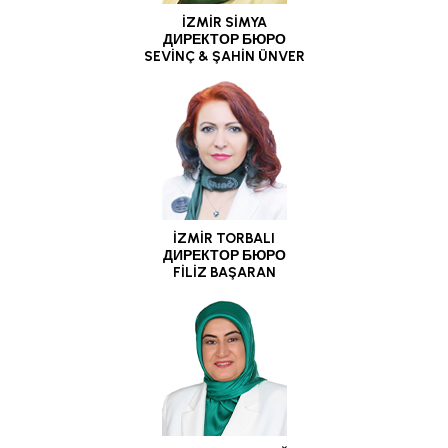
İZMİR SİMYA
ДИРЕКТОР БЮРО
SEVİNÇ & ŞAHİN ÜNVER
İZMİR TORBALI
ДИРЕКТОР БЮРО
FİLİZ BAŞARAN