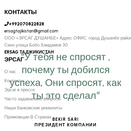
КОНТАКТЫ
+992070822828
ersagtajikistan@gmail.com
ООО «ЭРСАГ ДУШАНБЕ» Адрес ОФИС: город Душанбе райо
Сино улица Бобо Хамдамов 30
ERSAG ТАДЖИКИСТАН
“У тебя не спросят ,
ЭРСАГ
почему ты добился
О нас
успеха, Они спросят, как
Контакты
Эрсаг в прессе
ты это сделал“
Часто задаваемые вопросы
Наши банковские реквизиты
Промоакции В Странах
BEKIR SARI
ПРЕЗИДЕНТ КОМПАНИИ