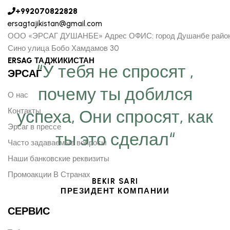
+992070822828
ersagtajikistan@gmail.com
ООО «ЭРСАГ ДУШАНБЕ» Адрес ОФИС: город Душанбе райо
Сино улица Бобо Хамдамов 30
ERSAG ТАДЖИКИСТАН
“У тебя не спросят ,
ЭРСАГ
почему ты добился
О нас
Контакты
успеха, Они спросят, как
Эрсаг в прессе
ты это сделал“
Часто задаваемые вопросы
Наши банковские реквизиты
Промоакции В Странах
BEKIR SARI
ПРЕЗИДЕНТ КОМПАНИИ
СЕРВИС