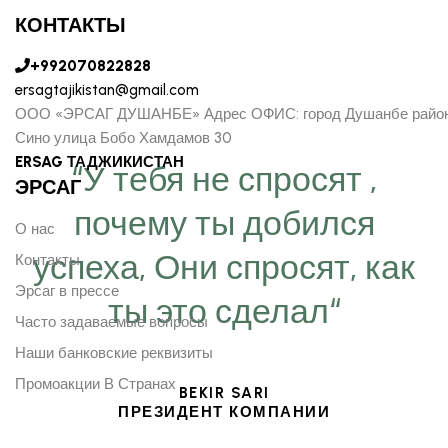
КОНТАКТЫ
+992070822828
ersagtajikistan@gmail.com
ООО «ЭРСАГ ДУШАНБЕ» Адрес ОФИС: город Душанбе райо
Сино улица Бобо Хамдамов 30
ERSAG ТАДЖИКИСТАН
“У тебя не спросят ,
ЭРСАГ
почему ты добился
О нас
успеха, Они спросят, как
Контакты
Эрсаг в прессе
ты это сделал“
Часто задаваемые вопросы
Наши банковские реквизиты
Промоакции В Странах
BEKIR SARI
ПРЕЗИДЕНТ КОМПАНИИ