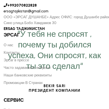
+992070822828
ersagtajikistan@gmail.com
ООО «ЭРСАГ ДУШАНБЕ» Адрес ОФИС: город Душанбе райо
Сино улица Бобо Хамдамов 30
ERSAG ТАДЖИКИСТАН
“У тебя не спросят ,
ЭРСАГ
почему ты добился
О нас
Контакты
успеха, Они спросят, как
Эрсаг в прессе
ты это сделал“
Часто задаваемые вопросы
Наши банковские реквизиты
Промоакции В Странах
BEKIR SARI
ПРЕЗИДЕНТ КОМПАНИИ
СЕРВИС