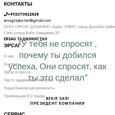
КОНТАКТЫ
+992070822828
ersagtajikistan@gmail.com
ООО «ЭРСАГ ДУШАНБЕ» Адрес ОФИС: город Душанбе райо
Сино улица Бобо Хамдамов 30
ERSAG ТАДЖИКИСТАН
“У тебя не спросят ,
ЭРСАГ
почему ты добился
О нас
успеха, Они спросят, как
Контакты
Эрсаг в прессе
ты это сделал“
Часто задаваемые вопросы
Наши банковские реквизиты
Промоакции В Странах
BEKIR SARI
ПРЕЗИДЕНТ КОМПАНИИ
СЕРВИС