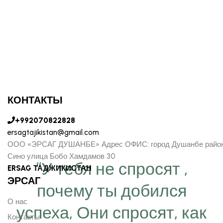
КОНТАКТЫ
+992070822828
ersagtajikistan@gmail.com
ООО «ЭРСАГ ДУШАНБЕ» Адрес ОФИС: город Душанбе райо
Сино улица Бобо Хамдамов 30
“У тебя не спросят ,
ERSAG ТАДЖИКИСТАН
ЭРСАГ
почему ты добился
О нас
успеха, Они спросят, как
Контакты