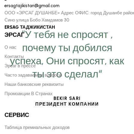
ersagtajikistan@gmail.com
ООО «ЭРСАГ ДУШАНБЕ» Адрес ОФИС: город Душанбе райо
Сино улица Бобо Хамдамов 30
ERSAG ТАДЖИКИСТАН
“У тебя не спросят ,
ЭРСАГ
почему ты добился
О нас
Контакты
успеха, Они спросят, как
Эрсаг в прессе
ты это сделал“
Часто задаваемые вопросы
Наши банковские реквизиты
Промоакции В Странах
BEKIR SARI
ПРЕЗИДЕНТ КОМПАНИИ
СЕРВИС
Таблица премиальных доходов