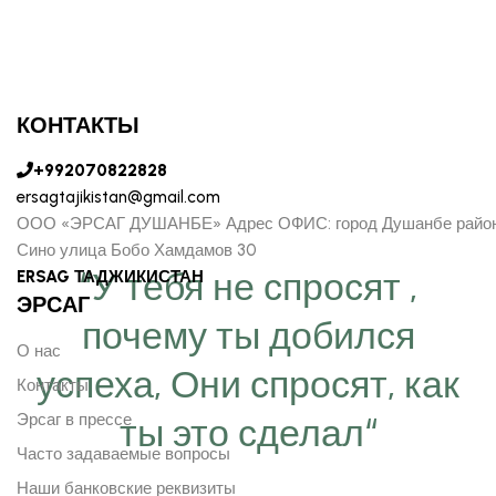
КОНТАКТЫ
+992070822828
ersagtajikistan@gmail.com
ООО «ЭРСАГ ДУШАНБЕ» Адрес ОФИС: город Душанбе райо
Сино улица Бобо Хамдамов 30
“У тебя не спросят ,
ERSAG ТАДЖИКИСТАН
ЭРСАГ
почему ты добился
О нас
успеха, Они спросят, как
Контакты
Эрсаг в прессе
ты это сделал“
Часто задаваемые вопросы
Наши банковские реквизиты