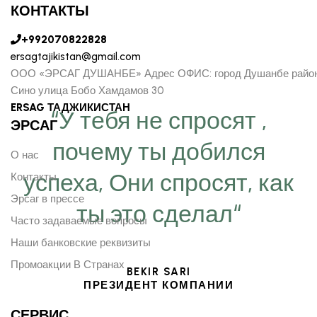
КОНТАКТЫ
+992070822828
ersagtajikistan@gmail.com
ООО «ЭРСАГ ДУШАНБЕ» Адрес ОФИС: город Душанбе райо
Сино улица Бобо Хамдамов 30
ERSAG ТАДЖИКИСТАН
“У тебя не спросят ,
ЭРСАГ
почему ты добился
О нас
успеха, Они спросят, как
Контакты
Эрсаг в прессе
ты это сделал“
Часто задаваемые вопросы
Наши банковские реквизиты
Промоакции В Странах
BEKIR SARI
ПРЕЗИДЕНТ КОМПАНИИ
СЕРВИС