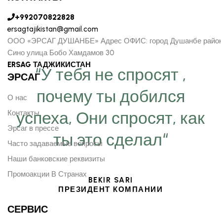
+992070822828
ersagtajikistan@gmail.com
ООО «ЭРСАГ ДУШАНБЕ» Адрес ОФИС: город Душанбе райо
Сино улица Бобо Хамдамов 30
ERSAG ТАДЖИКИСТАН
“У тебя не спросят ,
ЭРСАГ
почему ты добился
О нас
успеха, Они спросят, как
Контакты
Эрсаг в прессе
ты это сделал“
Часто задаваемые вопросы
Наши банковские реквизиты
Промоакции В Странах
BEKIR SARI
ПРЕЗИДЕНТ КОМПАНИИ
СЕРВИС