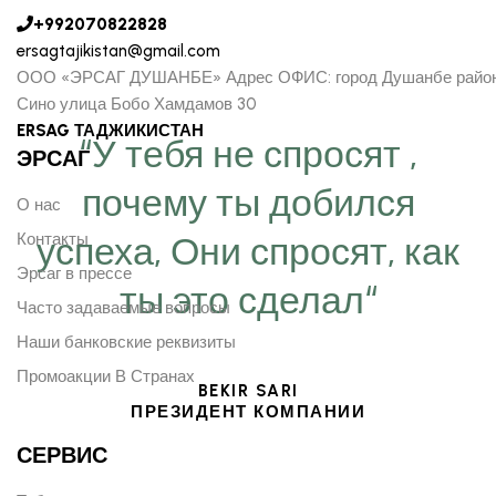
+992070822828
ersagtajikistan@gmail.com
ООО «ЭРСАГ ДУШАНБЕ» Адрес ОФИС: город Душанбе райо
Сино улица Бобо Хамдамов 30
ERSAG ТАДЖИКИСТАН
“У тебя не спросят ,
ЭРСАГ
почему ты добился
О нас
Контакты
успеха, Они спросят, как
Эрсаг в прессе
ты это сделал“
Часто задаваемые вопросы
Наши банковские реквизиты
Промоакции В Странах
BEKIR SARI
ПРЕЗИДЕНТ КОМПАНИИ
СЕРВИС