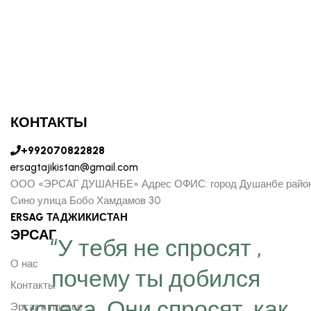
КОНТАКТЫ
+992070822828
ersagtajikistan@gmail.com
ООО «ЭРСАГ ДУШАНБЕ» Адрес ОФИС: город Душанбе райо
Сино улица Бобо Хамдамов 30
ERSAG ТАДЖИКИСТАН
ЭРСАГ
“У тебя не спросят ,
О нас
почему ты добился
Контакты
успеха, Они спросят, как
Эрсаг в прессе