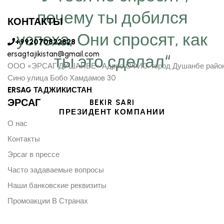
почему ты добился
КОНТАКТЫ
успеха, Они спросят, как
+992070822828
ersagtajikistan@gmail.com
ты это сделал“
ООО «ЭРСАГ ДУШАНБЕ» Адрес ОФИС: город Душанбе райо
Сино улица Бобо Хамдамов 30
ERSAG ТАДЖИКИСТАН
ЭРСАГ
BEKIR SARI
ПРЕЗИДЕНТ КОМПАНИИ
О нас
Контакты
Эрсаг в прессе
Часто задаваемые вопросы
Наши банковские реквизиты
Промоакции В Странах