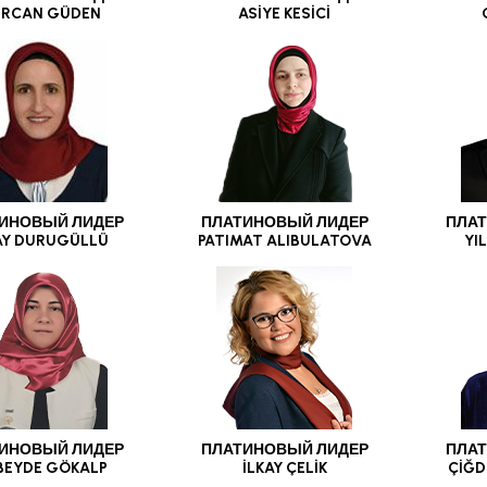
RCAN GÜDEN
ASİYE KESİCİ
ИНОВЫЙ ЛИДЕР
ПЛАТИНОВЫЙ ЛИДЕР
ПЛАТ
AY DURUGÜLLÜ
PATIMAT ALIBULATOVA
YI
ИНОВЫЙ ЛИДЕР
ПЛАТИНОВЫЙ ЛИДЕР
ПЛАТ
BEYDE GÖKALP
İLKAY ÇELİK
ÇİĞD