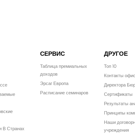
СЕРВИС
ДРУГОЕ
Таблица премиальных
Топ 10
доходов
Контакты офи
Эрсаг Европа
ессе
Директора Бю
Расписание семинаров
аваемые
Сертификаты
Результаты ан
овские
Принципы ком
Наши договор
и В Странах
учреждения