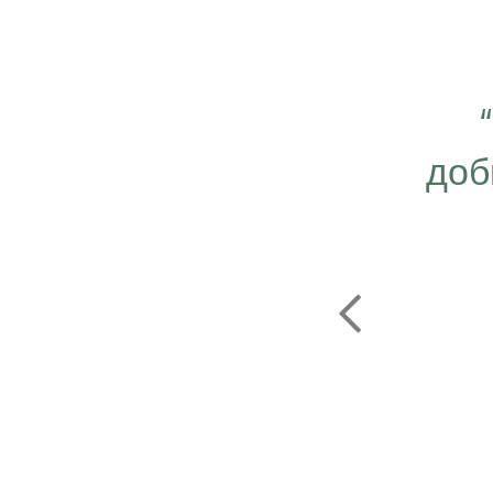
 важно работать ещё
ергичнее, передавая
доб
безграничную веру в
ую компанию Эрсаг"
ОЛЬФ ПЕЧЕНИЦЫН
ЬНЫЙ ДИРЕКТОР РОССИИ