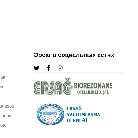
Эрсаг в социальных сетях
сов
ро
ализов
пании
ные