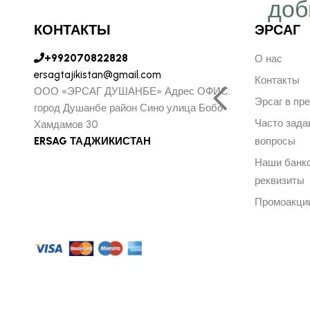
ергичнее, передавая
доб
безграничную веру в
КОНТАКТЫ
ЭРСАГ
ую компанию Эрсаг"
+992070822828
О нас
ersagtajikistan@gmail.com
Контакты
ООО «ЭРСАГ ДУШАНБЕ» Адрес ОФИС:
Эрсаг в пр
город Душанбе район Сино улица Бобо
ОЛЬФ ПЕЧЕНИЦЫН
Часто зад
Хамдамов 30
ЬНЫЙ ДИРЕКТОР РОССИИ
ERSAG ТАДЖИКИСТАН
вопросы
Наши банк
реквизиты
Промоакци