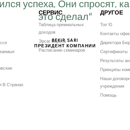
ился успеха, Они спросят, ка
СЕРВИС
ДРУГОЕ
это сделал“
Таблица премиальных
Топ 10
доходов
Контакты офи
BEKIR SARI
Эрсаг Европа
ессе
Директора Бю
ПРЕЗИДЕНТ КОМПАНИИ
Расписание семинаров
аваемые
Сертификаты
Результаты ан
овские
Принципы ком
Наши договор
и В Странах
учреждения
Помощь