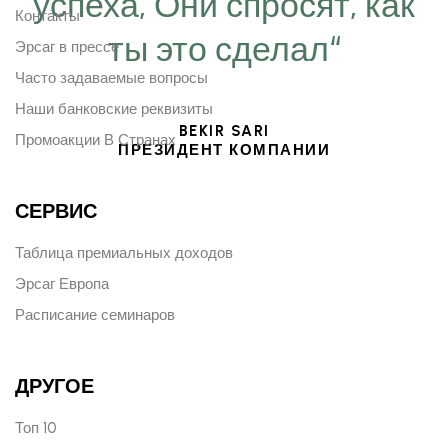
успеха, Они спросят, как
Контакты
ты это сделал“
Эрсаг в прессе
Часто задаваемые вопросы
Наши банковские реквизиты
BEKIR SARI
Промоакции В Странах
ПРЕЗИДЕНТ КОМПАНИИ
СЕРВИС
Таблица премиальных доходов
Эрсаг Европа
Расписание семинаров
ДРУГОЕ
Топ 10