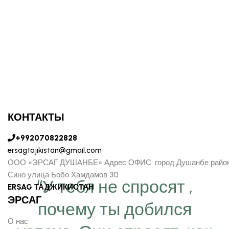
КОНТАКТЫ
+992070822828
ersagtajikistan@gmail.com
ООО «ЭРСАГ ДУШАНБЕ» Адрес ОФИС: город Душанбе райо
Сино улица Бобо Хамдамов 30
“У тебя не спросят ,
ERSAG ТАДЖИКИСТАН
ЭРСАГ
почему ты добился
О нас