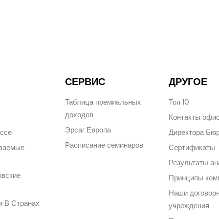
СЕРВИС
ДРУГОЕ
Таблица премиальных
Топ 10
доходов
Контакты офи
Эрсаг Европа
ессе
Директора Бю
Расписание семинаров
аваемые
Сертификаты
Результаты ан
овские
Принципы ком
Наши договор
и В Странах
учреждения