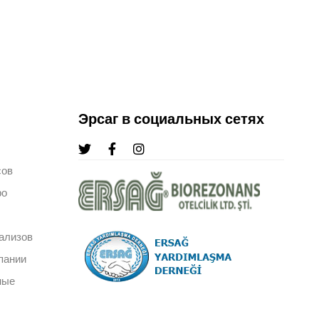
Эрсаг в социальных сетях
сов
ро
ализов
пании
ные