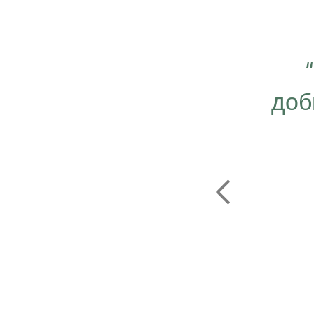
 важно работать ещё
ергичнее, передавая
доб
безграничную веру в
ую компанию Эрсаг"
ОЛЬФ ПЕЧЕНИЦЫН
ЬНЫЙ ДИРЕКТОР РОССИИ