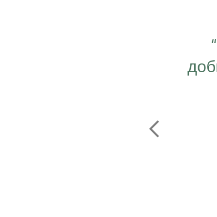
 важно работать ещё
ергичнее, передавая
доб
безграничную веру в
ую компанию Эрсаг"
ОЛЬФ ПЕЧЕНИЦЫН
ЬНЫЙ ДИРЕКТОР РОССИИ