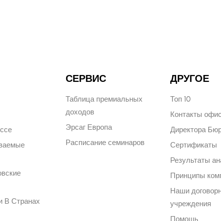
СЕРВИС
ДРУГОЕ
Таблица премиальных
Топ 10
доходов
Контакты офи
Эрсаг Европа
ессе
Директора Бю
Расписание семинаров
аваемые
Сертификаты
Результаты ан
овские
Принципы ком
Наши договор
и В Странах
учреждения
Помощь