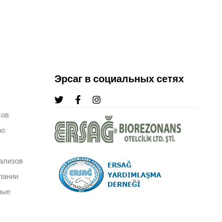
Эрсаг в социальных сетях
сов
ро
ализов
пании
ные